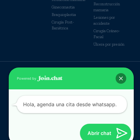
Reconstrucción
Ginecomastia
mamaria
Braquioplastia
Lesiones por
Cirugía Post-
accidente
Bariátrica
Cirugía Cráneo-
Facial
Úlcera por presión
© Derechos Reservados
Powered by
Hola, agenda una cita desde whatsapp.
Abrir chat