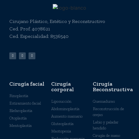
Cirujano Plástico, Estético y Reconstructivo
Ced. Prof. 4078621
Ced. Especialidad: 8536540
Cirugía facial
Cirugía
Cirugía
corporal
Reconstructiva
Rinoplastía
Liposucción
Quemaduras
Estiramiento facial
Abdominoplastía
Reconstrucción de
Blefaroplastía
orejas
Aumento mamario
Otoplastía
Labio y paladar
Gluteoplastía
Mentoplastía
hendido
Mastopexia
Cirugía de mano
Reducción mamaria