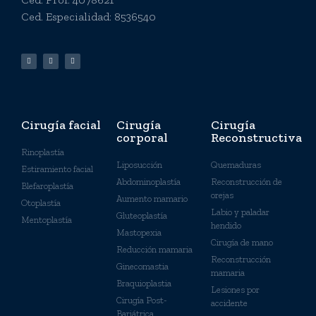
Ced. Especialidad: 8536540
Cirugía facial
Cirugía
Cirugía
corporal
Reconstructiva
Rinoplastía
Liposucción
Quemaduras
Estiramiento facial
Abdominoplastía
Reconstrucción de
Blefaroplastía
orejas
Aumento mamario
Otoplastía
Labio y paladar
Gluteoplastía
Mentoplastía
hendido
Mastopexia
Cirugía de mano
Reducción mamaria
Reconstrucción
Ginecomastia
mamaria
Braquioplastia
Lesiones por
Cirugía Post-
accidente
Bariátrica