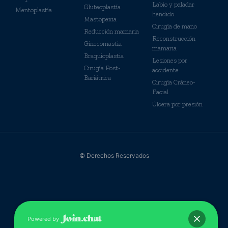
Labio y paladar
Gluteoplastía
Mentoplastía
hendido
Mastopexia
Cirugía de mano
Reducción mamaria
Reconstrucción
Ginecomastia
mamaria
Braquioplastia
Lesiones por
Cirugía Post-
accidente
Bariátrica
Cirugía Cráneo-
Facial
Úlcera por presión
© Derechos Reservados
Powered by