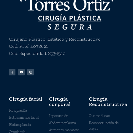
Cirujano Plástico, Estético y Reconstructivo
Ced. Prof. 4078621
Ced. Especialidad: 8536540
Cirugía facial
Cirugía
Cirugía
corporal
Reconstructiva
Rinoplastía
Liposucción
Quemaduras
Estiramiento facial
Abdominoplastía
Reconstrucción de
Blefaroplastía
orejas
Aumento mamario
Otoplastía