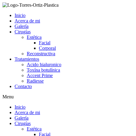
Ir
al
Inicio
contenido
Acerca de mi
Galería
Cirugías
Estética
Facial
Corporal
Reconstructiva
Tratamientos
Acido hialuronico
Toxína botulínica
Accent Prime
Radiesse
Contacto
Menu
Inicio
Acerca de mi
Galería
Cirugías
Estética
Facial