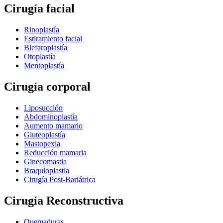
Cirugía facial
Rinoplastía
Estiramiento facial
Blefaroplastía
Otoplastía
Mentoplastía
Cirugía corporal
Liposucción
Abdominoplastía
Aumento mamario
Gluteoplastía
Mastopexia
Reducción mamaria
Ginecomastia
Braquioplastia
Cirugía Post-Bariátrica
Cirugía Reconstructiva
Quemaduras