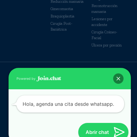
Reducción mamaria
Reconstrucción
Ginecomastia
mamaria
Braquioplastia
Lesiones por
Cirugía Post-
accidente
Bariátrica
Cirugía Cráneo-
Facial
Úlcera por presión
© Derechos Reservados
Powered by
Hola, agenda una cita desde whatsapp.
Abrir chat