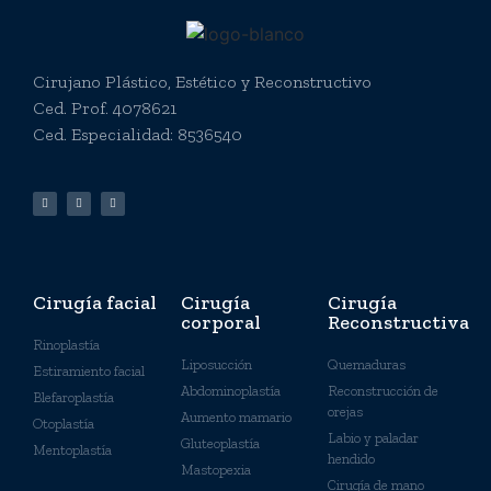
Cirujano Plástico, Estético y Reconstructivo
Ced. Prof. 4078621
Ced. Especialidad: 8536540
Cirugía facial
Cirugía
Cirugía
corporal
Reconstructiva
Rinoplastía
Liposucción
Quemaduras
Estiramiento facial
Abdominoplastía
Reconstrucción de
Blefaroplastía
orejas
Aumento mamario
Otoplastía
Labio y paladar
Gluteoplastía
Mentoplastía
hendido
Mastopexia
Cirugía de mano