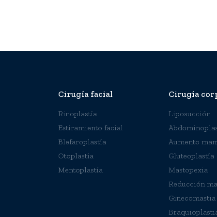
Cirugía facial
Cirugía cor
Rinoplastía
Liposucción
Estiramiento facial
Abdominoplas
Blefaroplastía
Aumento mam
Otoplastía
Gluteoplastía
Mentoplastía
Mastopexia
Reducción m
Ginecomastia
Braquioplasti