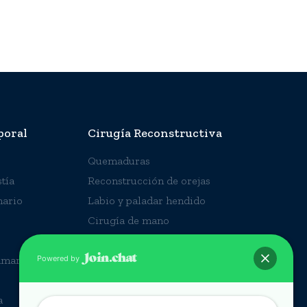
poral
Cirugía Reconstructiva
Quemaduras
tía
Reconstrucción de orejas
ario
Labio y paladar hendido
Cirugía de mano
Reconstrucción mamaria
amaria
Lesiones por accidente
Powered by
Cirugía Cráneo-Facial
a
Úlcera por presión