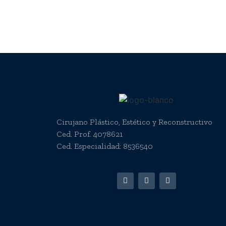
Cirujano Plástico, Estético y Reconstructivo
Ced. Prof. 4078621
Ced. Especialidad: 8536540