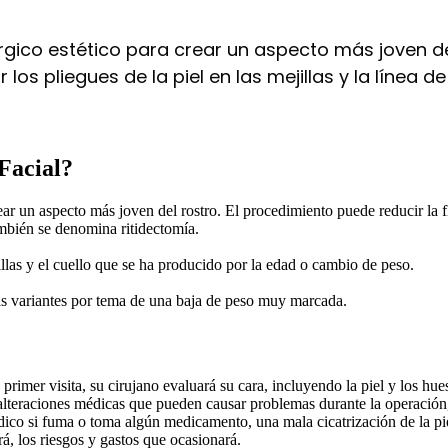
rgico estético para crear un aspecto más joven del
 los pliegues de la piel en las mejillas y la línea 
Facial?
ear un aspecto más joven del rostro. El procedimiento puede reducir la fl
también se denomina ritidectomía.
jillas y el cuello que se ha producido por la edad o cambio de peso.
nas variantes por tema de una baja de peso muy marcada.
rimer visita, su cirujano evaluará su cara, incluyendo la piel y los hue
 alteraciones médicas que pueden causar problemas durante la operación,
médico si fuma o toma algún medicamento, una mala cicatrización de la 
rá, los riesgos y gastos que ocasionará.