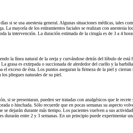
 2 días si se usa anestesia general. Algunas situaciones médicas, tales c
ga. La mayoría de los estiramientos faciales se realizan con anestesia l
 toda la intervención. La duración estimada de la cirugía es de 3 a 4 hor
endo la línea natural de la oreja y curvándose detrás del lóbulo de está h
. La grasa es extirpada o succionada de alrededor del cuello y la barbill
rpa el exceso de ésta. Los puntos aseguran la firmeza de la piel y cierran 
 los pliegues naturales de su piel.
, si se presentaran, pueden ser tratadas con analgésicos que le recete 
, morada o hinchada. Sólo recuerde que en pocas semanas su aspecto volve
ue se dejarán durante más tiempo. Los pacientes vuelven a sus actividad
les durarán entre 2 y 3 semanas. En un principio puede experimentar un