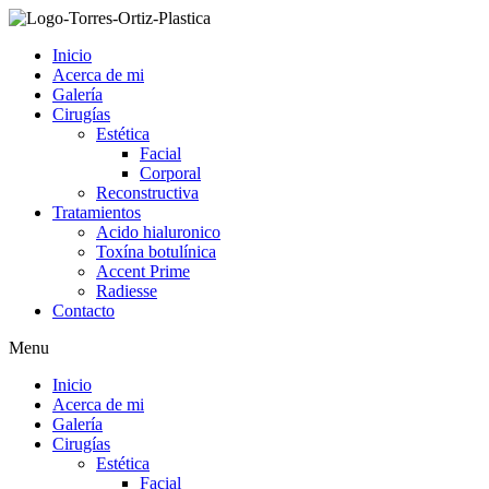
Ir
al
Inicio
contenido
Acerca de mi
Galería
Cirugías
Estética
Facial
Corporal
Reconstructiva
Tratamientos
Acido hialuronico
Toxína botulínica
Accent Prime
Radiesse
Contacto
Menu
Inicio
Acerca de mi
Galería
Cirugías
Estética
Facial