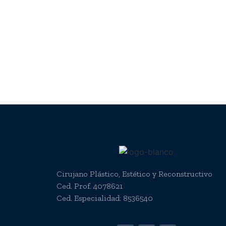
Cirujano Plástico, Estético y Reconstructivo
Ced. Prof. 4078621
Ced. Especialidad: 8536540