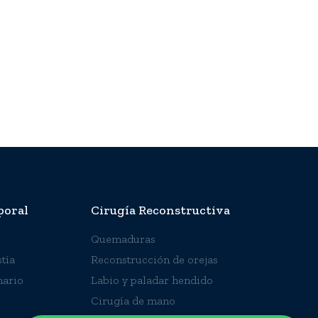
poral
Cirugía Reconstructiva
Quemaduras
tía
Reconstrucción de orejas
ario
Labio y paladar hendido
Cirugía de mano