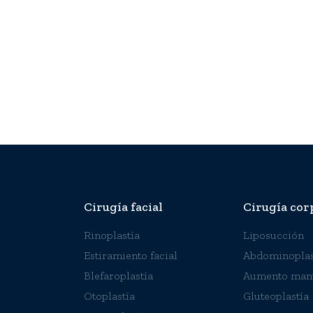
Cirugía facial
Cirugía cor
Rinoplastía
Liposucción
Estiramiento facial
Abdominoplas
Blefaroplastía
Aumento mam
Otoplastía
Gluteoplastía